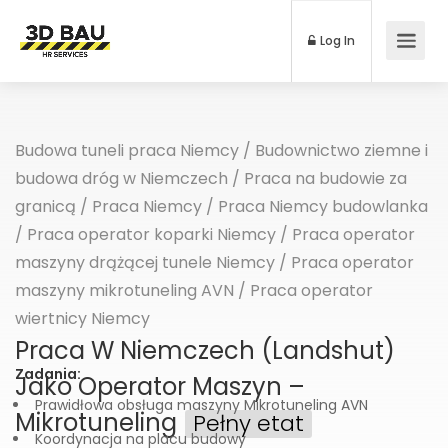
Log In
Budowa tuneli praca Niemcy
/
Budownictwo ziemne i
budowa dróg w Niemczech
/
Praca na budowie za
granicą
/
Praca Niemcy
/
Praca Niemcy budowlanka
/
Praca operator koparki Niemcy
/
Praca operator
maszyny drążącej tunele Niemcy
/
Praca operator
maszyny mikrotuneling AVN
/
Praca operator
wiertnicy Niemcy
Praca W Niemczech (Landshut)
Zadania:
Jako Operator Maszyn –
Prawidłowa obsługa maszyny Mikrotuneling AVN
Mikrotuneling
Pełny etat
Koordynacja na placu budowy