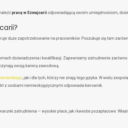
naleźć
pracę w Szwajcarii
odpowiadającą swoim umiejętnościom, dośw
arii?
generuje duże zapotrzebowanie na pracowników. Poszukuje się tam zar
omach doświadczenia i kwalifikacji. Zapewniamy zatrudnienie zarówno
poczynają swoją karierę zawodową.
niemieckiego
, jak i dla tych, którzy nie znają tego języka. W wielu zespo
ntakt z osobami niemieckojęzycznymi odpowiada kierownik.
arunki zatrudnienia — wysokie płace, jak i kwestie pozapłacowe. Właśni