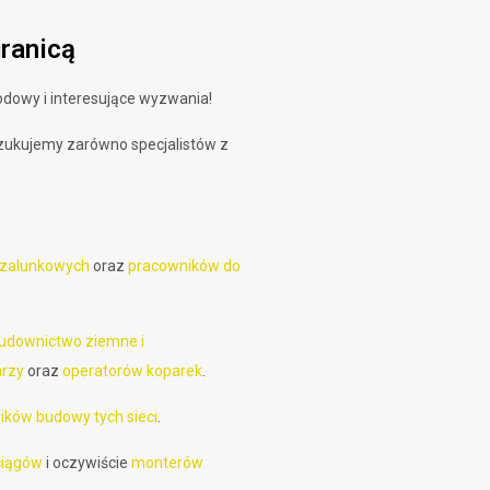
granicą
odowy i interesujące wyzwania!
szukujemy zarówno specjalistów z
 szalunkowych
oraz
pracowników do
udownictwo ziemne i
arzy
oraz
operatorów koparek
.
ików budowy tych sieci
.
ciągów
i oczywiście
monterów