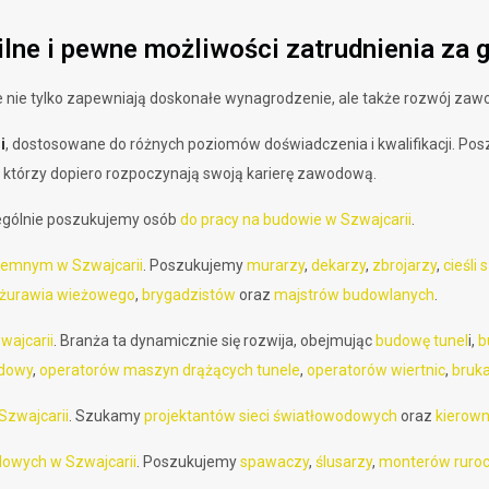
ilne i pewne możliwości zatrudnienia za 
re nie tylko zapewniają doskonałe wynagrodzenie, ale także rozwój zaw
i
, dostosowane do różnych poziomów doświadczenia i kwalifikacji. Po
 którzy dopiero rozpoczynają swoją karierę zawodową.
zególnie poszukujemy osób
do pracy na budowie w Szwajcarii
.
iemnym w Szwajcarii
. Poszukujemy
murarzy
,
dekarzy
,
zbrojarzy
,
cieśli
żurawia wieżowego
,
brygadzistów
oraz
majstrów budowlanych
.
wajcarii
. Branża ta dynamicznie się rozwija, obejmując
budowę tunel
i,
b
udowy
,
operatorów maszyn drążących tunele
,
operatorów wiertnic
,
bruk
Szwajcarii
. Szukamy
projektantów sieci światłowodowych
oraz
kierown
alowych w Szwajcarii
. Poszukujemy
spawaczy
,
ślusarzy
,
monterów ruro