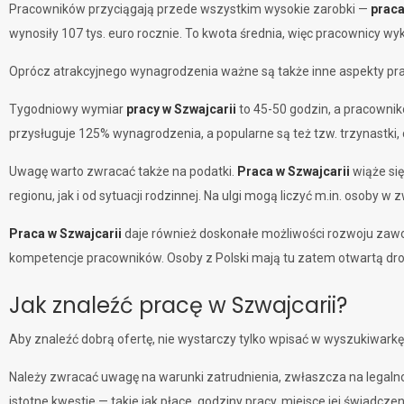
Pracowników przyciągają przede wszystkim wysokie zarobki —
praca
wynosiły 107 tys. euro rocznie. To kwota średnia, więc pracownicy w
Oprócz atrakcyjnego wynagrodzenia ważne są także inne aspekty pracy,
Tygodniowy wymiar
pracy w Szwajcarii
to 45-50 godzin, a pracownik
przysługuje 125% wynagrodzenia, a popularne są też tzw. trzynastki, 
Uwagę warto zwracać także na podatki.
Praca w Szwajcarii
wiąże się
regionu, jak i od sytuacji rodzinnej. Na ulgi mogą liczyć m.in. osoby w
Praca w Szwajcarii
daje również doskonałe możliwości rozwoju zawod
kompetencje pracowników. Osoby z Polski mają tu zatem otwartą dro
Jak znaleźć pracę w Szwajcarii?
Aby znaleźć dobrą ofertę, nie wystarczy tylko wpisać w wyszukiwarkę 
Należy zwracać uwagę na warunki zatrudnienia, zwłaszcza na legalno
istotne kwestie — takie jak płace, godziny pracy, miejsce jej świadczeni