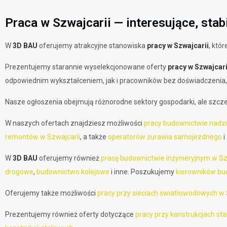
Praca w Szwajcarii — interesujące, stab
W
3D BAU
oferujemy atrakcyjne stanowiska
pracy w Szwajcarii
, któ
Prezentujemy starannie wyselekcjonowane oferty
pracy w Szwajcari
odpowiednim wykształceniem, jak i pracowników bez doświadczenia,
Nasze ogłoszenia obejmują różnorodne sektory gospodarki, ale szc
W naszych ofertach znajdziesz możliwości
pracy budownictwie nadz
remontów w Szwajcarii
, a także
operatorów żurawia samojezdnego
i
W
3D BAU
oferujemy również
pracę budownictwie inżynieryjnym w Sz
drogowe
,
budownictwo kolejowe
i inne. Poszukujemy
kierowników b
Oferujemy także możliwości
pracy przy sieciach światłowodowych w 
Prezentujemy również oferty dotyczące
pracy przy konstrukcjach st