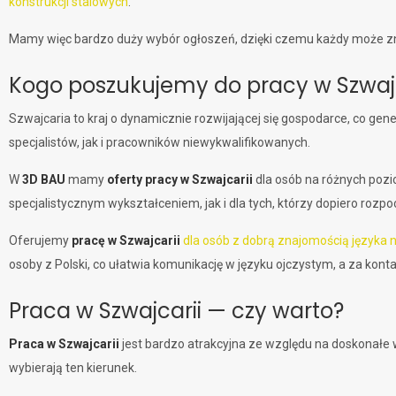
konstrukcji stalowych
.
Mamy więc bardzo duży wybór ogłoszeń, dzięki czemu każdy może z
Kogo poszukujemy do pracy w Szwajc
Szwajcaria to kraj o dynamicznie rozwijającej się gospodarce, co 
specjalistów, jak i pracowników niewykwalifikowanych.
W
3D BAU
mamy
oferty pracy w Szwajcarii
dla osób na różnych pozi
specjalistycznym wykształceniem, jak i dla tych, którzy dopiero roz
Oferujemy
pracę w Szwajcarii
dla osób z dobrą znajomością języka 
osoby z Polski, co ułatwia komunikację w języku ojczystym, a za ko
Praca w Szwajcarii — czy warto?
Praca w Szwajcarii
jest bardzo atrakcyjna ze względu na doskonałe w
wybierają ten kierunek.