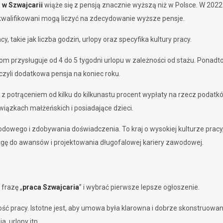
 w Szwajcarii
wiąże się z pensją znacznie wyższą niż w Polsce. W 2022 
ykwalifikowani mogą liczyć na zdecydowanie wyższe pensje.
 takie jak liczba godzin, urlopy oraz specyfika kultury pracy.
om przysługuje od 4 do 5 tygodni urlopu w zależności od stażu. Ponadt
czyli dodatkowa pensja na koniec roku.
 z potrąceniem od kilku do kilkunastu procent wypłaty na rzecz podatk
 związkach małżeńskich i posiadające dzieci.
owego i zdobywania doświadczenia. To kraj o wysokiej kulturze pracy,
gę do awansów i projektowania długofalowej kariery zawodowej.
frazę „
praca Szwajcaria
” i wybrać pierwsze lepsze ogłoszenie.
ść pracy. Istotne jest, aby umowa była klarowna i dobrze skonstruow
a, urlopy itp.