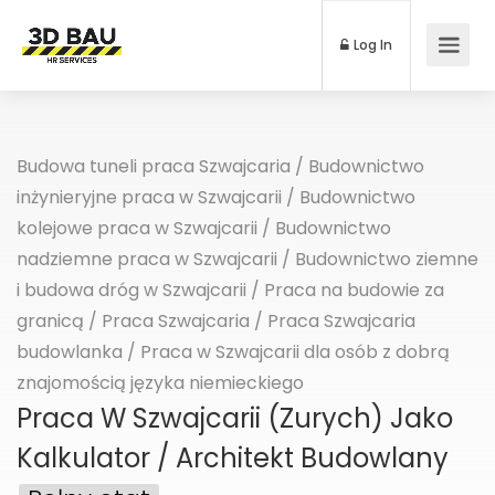
Log In
Budowa tuneli praca Szwajcaria
/
Budownictwo
inżynieryjne praca w Szwajcarii
/
Budownictwo
kolejowe praca w Szwajcarii
/
Budownictwo
nadziemne praca w Szwajcarii
/
Budownictwo ziemne
i budowa dróg w Szwajcarii
/
Praca na budowie za
granicą
/
Praca Szwajcaria
/
Praca Szwajcaria
budowlanka
/
Praca w Szwajcarii dla osób z dobrą
znajomością języka niemieckiego
Praca W Szwajcarii (Zurych) Jako
Kalkulator / Architekt Budowlany