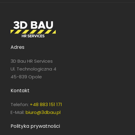
Pełny etat
Adres
3D Bau HR Services
Ul. Technologiczna 4
45-839 Opole
Pełny etat
Kontakt
Telefon:
+48 883 151 171
E-Mail:
biuro@3dbau.pl
Polityka prywatności