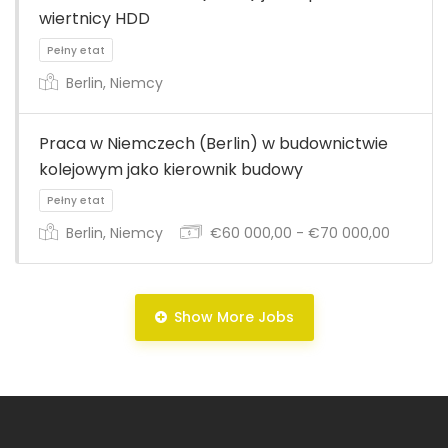
wiertnicy HDD
Berlin, Niemcy
Praca w Niemczech (Berlin) w budownictwie
Pełny etat
kolejowym jako kierownik budowy
Berlin, Niemcy
€60 000,00 - €70 000,00
Show More Jobs
Pełny etat