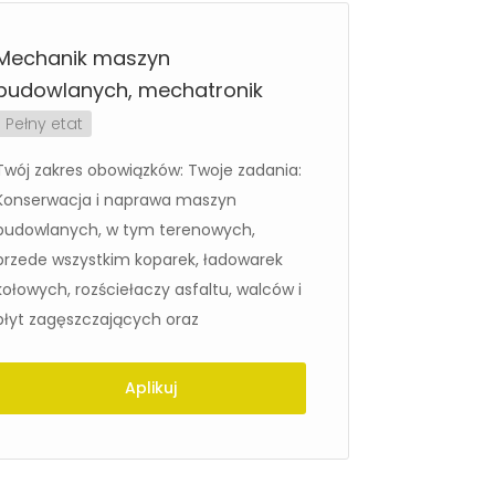
Mechanik maszyn
Prowadz
budowlanych, mechatronik
stalowy
Niemcz
Pełny etat
Twój zakres obowiązków: Twoje zadania:
Prowadząc
Konserwacja i naprawa maszyn
stalowych
budowlanych, w tym terenowych,
Potrafisz 
przede wszystkim koparek, ładowarek
-Posiadas
kołowych, rozściełaczy asfaltu, walców i
widziane w
płyt zagęszczających oraz
Chcesz pr
dobrze
Aplikuj