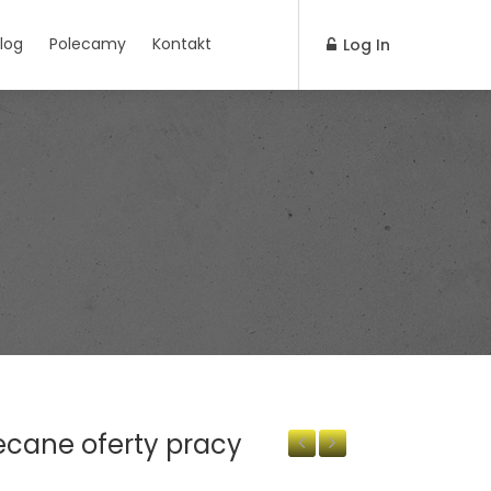
log
Polecamy
Kontakt
Log In
ecane oferty pracy
Previous
Next