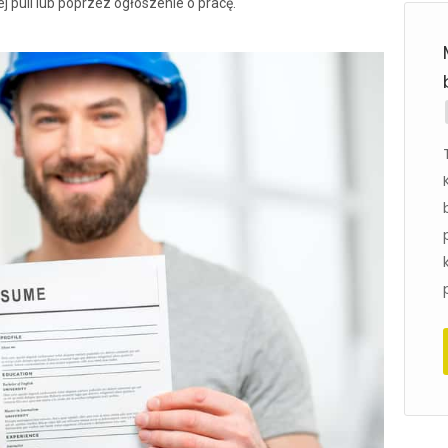
puli lub poprzez ogłoszenie o pracę.
Praca w Norwegii (Oslo) jako
Dekarz, Blacharz
Wymagania: Umiejętność i
doświadczenie jako dekarz, blacharz
Doświadczenie pracy w Norwegii mile
widziane Znajomość j. Angielskiego B2
Oferujemy: Godzinowa stawka brutto
280-300 NOK/h Zatrudnienie przez
Aplikuj