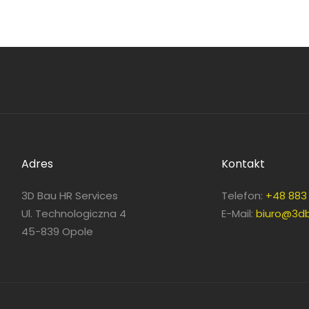
Adres
Kontakt
3D Bau HR Services
Telefon:
+48 883 
Ul. Technologiczna 4
E-Mail:
biuro@3db
45-839 Opole