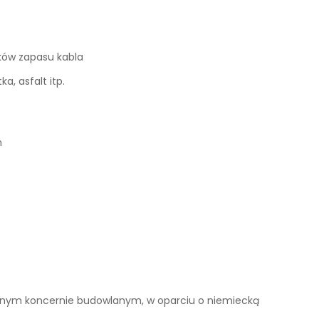
ków zapasu kabla
a, asfalt itp.
h
wanym koncernie budowlanym, w oparciu o niemiecką