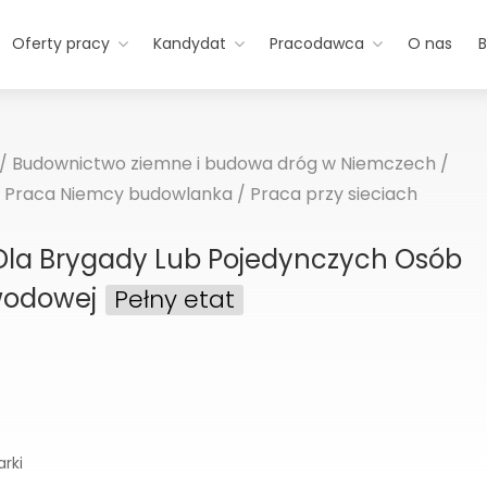
Oferty pracy
Kandydat
Pracodawca
O nas
B
/
Budownictwo ziemne i budowa dróg w Niemczech
/
/
Praca Niemcy budowlanka
/
Praca przy sieciach
Dla Brygady Lub Pojedynczych Osób
owodowej
Pełny etat
rki