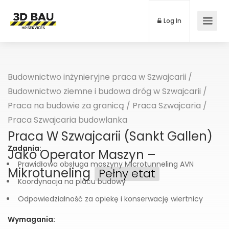
Log In
Budownictwo inżynieryjne praca w Szwajcarii
/
Budownictwo ziemne i budowa dróg w Szwajcarii
/
Praca na budowie za granicą
/
Praca Szwajcaria
/
Praca Szwajcaria budowlanka
Praca W Szwajcarii (Sankt Gallen)
Zadania:
Jako Operator Maszyn –
Prawidłowa obsługa maszyny Microtunneling AVN
Mikrotuneling
Pełny etat
Koordynacja na placu budowy
Odpowiedzialność za opiekę i konserwację wiertnicy
Wymagania: