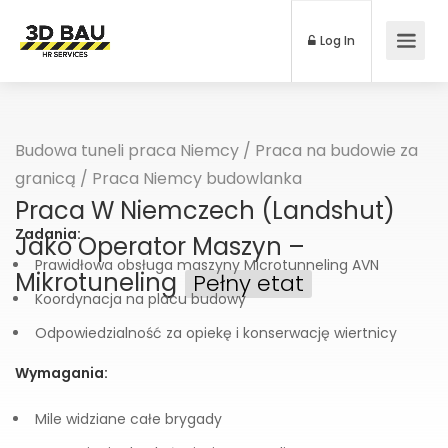
Log In
Budowa tuneli praca Niemcy
/
Praca na budowie za
granicą
/
Praca Niemcy budowlanka
Praca W Niemczech (Landshut)
Zadania:
Jako Operator Maszyn –
Prawidłowa obsługa maszyny Microtunneling AVN
Mikrotuneling
Pełny etat
Koordynacja na placu budowy
Odpowiedzialność za opiekę i konserwację wiertnicy
Wymagania:
Mile widziane całe brygady