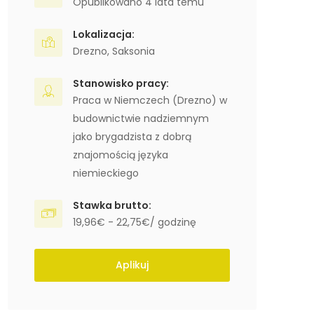
Opublikowano 4 lata temu
Lokalizacja:
Drezno
,
Saksonia
Stanowisko pracy:
Praca w Niemczech (Drezno) w
budownictwie nadziemnym
jako brygadzista z dobrą
znajomością języka
niemieckiego
Stawka brutto:
19,96€ - 22,75€/ godzinę
Aplikuj