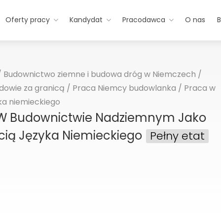
Oferty pracy
Kandydat
Pracodawca
O nas
B
/
Budownictwo ziemne i budowa dróg w Niemczech
/
dowie za granicą
/
Praca Niemcy budowlanka
/
Praca w
ka niemieckiego
 W Budownictwie Nadziemnym Jako
cią Języka Niemieckiego
Pełny etat