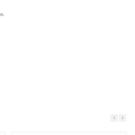
o,
Previous
Next