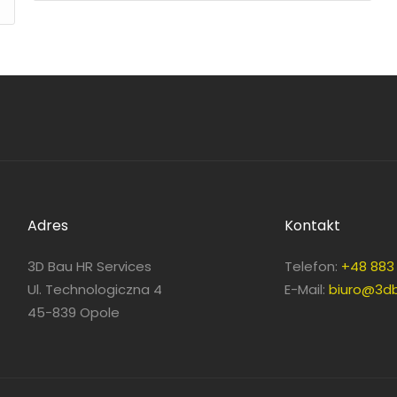
Adres
Kontakt
3D Bau HR Services
Telefon:
+48 883 
Ul. Technologiczna 4
E-Mail:
biuro@3db
45-839 Opole