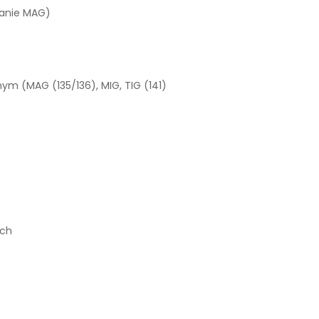
wanie MAG)
ym (MAG (135/136), MIG, TIG (141)
ych