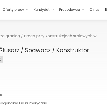
Oferty pracy
Kandydat
Pracodawca
O nas
B
za granicą
/
Praca przy konstrukcjach stalowych w
Ślusarz / Spawacz / Konstruktor
t
aż
encjonalnie lub numerycznie