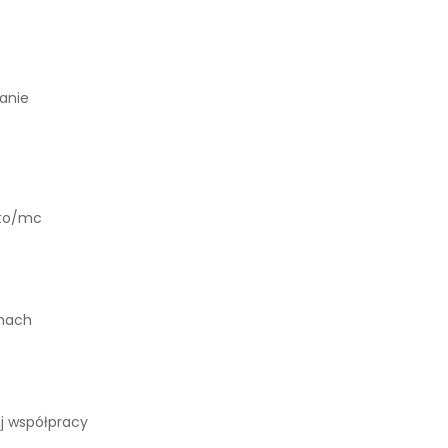
anie
tto/mc
mach
j współpracy