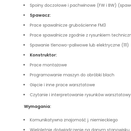
Spoiny doczołowe i pachwinowe (FW i BW) (spa
Spawacz:
Prace spawalnicze grubościenne FM3
Prace spawalnicze zgodnie z rysunkiem techniczn
Spawanie tlenowo-paliwowe lub elektryczne (111)
Konstruktor:
Prace montażowe
Programowanie maszyn do obróbki blach
Gięcie i inne prace warsztatowe
Czytanie i interpretowanie rysunków warsztatow
Wymagania:
Komunikatywna znajomość j. niemieckiego
Wieloletnie doświadczenie na danym stanowisku