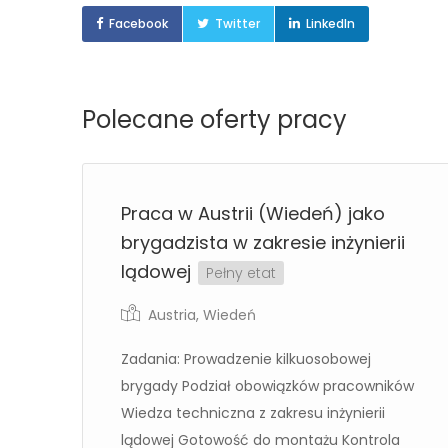
Facebook
Twitter
LinkedIn
Polecane oferty pracy
m)
Praca w Austrii (Wiedeń) jako
brygadzista w zakresie inżynierii
lądowej
Pełny etat
Austria
,
Wiedeń
Zadania: Prowadzenie kilkuosobowej
brygady Podział obowiązków pracowników
nie
Wiedza techniczna z zakresu inżynierii
la
lądowej Gotowość do montażu Kontrola