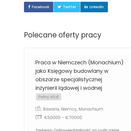
Facebook
Twitter
LinkedIn
Polecane oferty pracy
Praca w Niemczech (Monachium)
o
jako Księgowy budowlany w
ią
obszarze specjalistycznej
inżynierii lądowej i wodnej
Pełny etat
Bawaria
,
Niemcy
,
Monachium
€50000 - €70000
ów
Zadania: Odpowiedzialność za rozliczanie