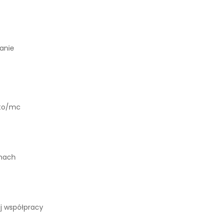
anie
tto/mc
mach
j współpracy