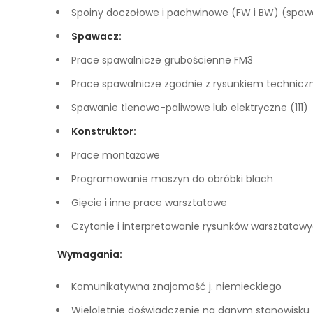
Spoiny doczołowe i pachwinowe (FW i BW) (spa
Spawacz:
Prace spawalnicze grubościenne FM3
Prace spawalnicze zgodnie z rysunkiem techniczn
Spawanie tlenowo-paliwowe lub elektryczne (111)
Konstruktor:
Prace montażowe
Programowanie maszyn do obróbki blach
Gięcie i inne prace warsztatowe
Czytanie i interpretowanie rysunków warsztatow
Wymagania:
Komunikatywna znajomość j. niemieckiego
Wieloletnie doświadczenie na danym stanowisku