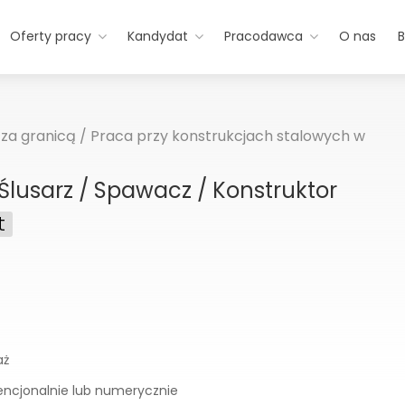
Oferty pracy
Kandydat
Pracodawca
O nas
B
za granicą
/
Praca przy konstrukcjach stalowych w
Ślusarz / Spawacz / Konstruktor
t
aż
encjonalnie lub numerycznie