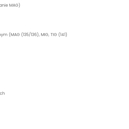
wanie MAG)
ym (MAG (135/136), MIG, TIG (141)
ych