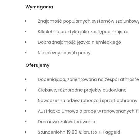
Wymagania
Znajomość popularnych systemów szalunkow
Kilkuletnia praktyka jako zastępca majstra
Dobra znajomość języka niemieckiego
Niezależny sposób pracy
Oferujemy
Doceniająca, zorientowana na zespół atmosfe
Ciekawe, różnorodne projekty budowlane
Nowoczesna odzież robocza i sprzęt ochronny
Austriacka umowa o pracę w renowonanych f
Darmowe zakwaterowanie
Stundenlohn 19,80 € brutto + Taggeld