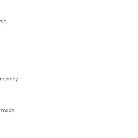
ych
ra pracy
irmach