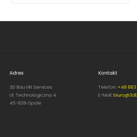
Adres
Kontakt
3D Bau HR Services
Telefon:
+48 883 
Ul. Technologiczna 4
E-Mail:
biuro@3db
45-839 Opole