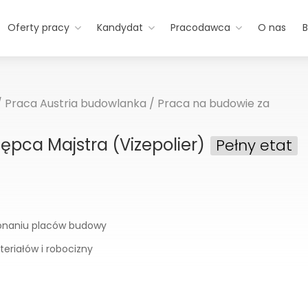
Oferty pracy
Kandydat
Pracodawca
O nas
B
/
Praca Austria budowlanka
/
Praca na budowie za
tępca Majstra (Vizepolier)
Pełny etat
onaniu placów budowy
riałów i robocizny