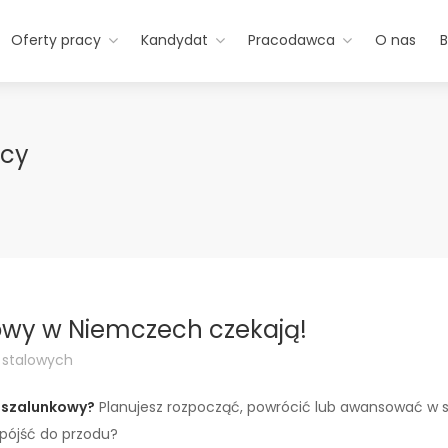
Oferty pracy
Kandydat
Pracodawca
O nas
B
mcy
kowy w Niemczech czekają!
i stalowych
a szalunkowy?
Planujesz rozpocząć, powrócić lub awansować w s
 pójść do przodu?