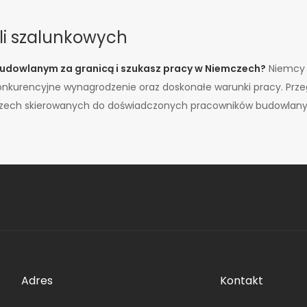
li szalunkowych
budowlanym za granicą i szukasz pracy w Niemczech?
Niemcy s
nkurencyjne wynagrodzenie oraz doskonałe warunki pracy. Przeg
mczech skierowanych do doświadczonych pracowników budowlanych,
Adres
Kontakt