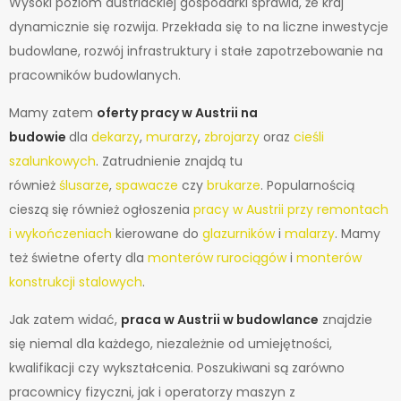
Wysoki poziom austriackiej gospodarki sprawia, że kraj
dynamicznie się rozwija. Przekłada się to na liczne inwestycje
budowlane, rozwój infrastruktury i stałe zapotrzebowanie na
pracowników budowlanych.
Mamy zatem
oferty pracy w Austrii na
budowie
dla
dekarzy
,
murarzy
,
zbrojarzy
oraz
cieśli
szalunkowych
. Zatrudnienie znajdą tu
również
ślusarze
,
spawacze
czy
brukarze
. Popularnością
cieszą się również ogłoszenia
pracy w Austrii przy remontach
i wykończeniach
kierowane do
glazurników
i
malarzy
. Mamy
też świetne oferty dla
monterów rurociągów
i
monterów
konstrukcji stalowych
.
Jak zatem widać,
praca w Austrii w budowlance
znajdzie
się niemal dla każdego, niezależnie od umiejętności,
kwalifikacji czy wykształcenia. Poszukiwani są zarówno
pracownicy fizyczni, jak i operatorzy maszyn z