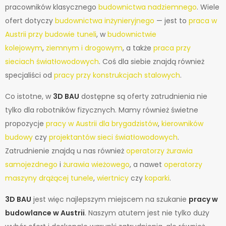
pracowników klasycznego
budownictwa nadziemnego
. Wiele
ofert dotyczy
budownictwa inżynieryjnego
— jest to
praca w
Austrii przy budowie tuneli
, w
budownictwie
kolejowym
,
ziemnym i drogowym
, a także
praca przy
sieciach światłowodowych
. Coś dla siebie znajdą również
specjaliści od
pracy przy konstrukcjach stalowych
.
Co istotne, w
3D BAU
dostępne są oferty zatrudnienia nie
tylko dla robotników fizycznych. Mamy również świetne
propozycje
pracy w Austrii dla brygadzistów
,
kierowników
budowy
czy
projektantów sieci światłowodowych
.
Zatrudnienie znajdą u nas również
operatorzy żurawia
samojezdnego
i
żurawia wieżowego
, a nawet
operatorzy
maszyny drążącej tunele
,
wiertnicy
czy
koparki
.
3D BAU
jest więc najlepszym miejscem na szukanie
pracy w
budowlance w Austrii
. Naszym atutem jest nie tylko duży