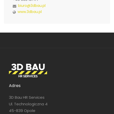
biuro@3dbau.pl
www.3dbau.pl
Adres
3D Bau HR Services
Ul. Technologiczna 4
45-839 Opole