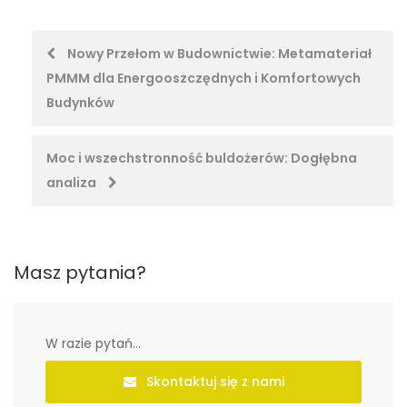
Post
Nowy Przełom w Budownictwie: Metamateriał
PMMM dla Energooszczędnych i Komfortowych
navigation
Budynków
Moc i wszechstronność buldożerów: Dogłębna
analiza
Masz pytania?
W razie pytań...
Skontaktuj się z nami