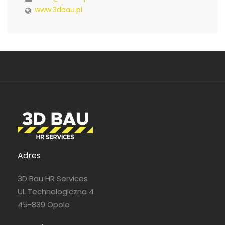
www.3dbau.pl
Adres
3D Bau HR Services
Ul. Technologiczna 4
45-839 Opole