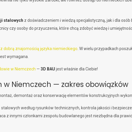
pewnia nie tylko wysokie zarobki, ale również dostęp do niemieckich u
ji stalowych
z doświadczeniem i wiedzą specjalistyczną, jak i dla osó
cnicy czy osoby do przyuczenia, które chcą zdobyć wiedzę i umiejętnoś
 z dobrą znajomością języka niemieckiego
. W wielu przypadkach poszu
 jest wymagana.
udowie w Niemczech
—
3D BAU
jest właśnie dla Ciebie!
ch w Niemczech — zakres obowiązków
ontaż, demontaż oraz konserwację elementów konstrukcyjnych wykona
alowych według rysunków technicznych, kontrola jakości i bezpiecze
raca z innymi członkami zespołu budowlanego jest niezbędna dla praw