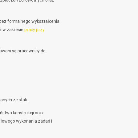
bezpieczeń zdrowotnych oraz
b bez formalnego wykształcenia
ci w zakresie
pracy przy
kiwani są pracownicy do
nych ze stali.
ństwa konstrukcji oraz
idłowego wykonania zadań i