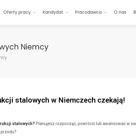
Oferty pracy
Kandydat
Pracodawca
O nas
B
lowych Niemcy
emcy
ukcji stalowych w Niemczech czekają!
rukcji stalowych?
Planujesz rozpocząć, powrócić lub awansować w swo
o przodu?