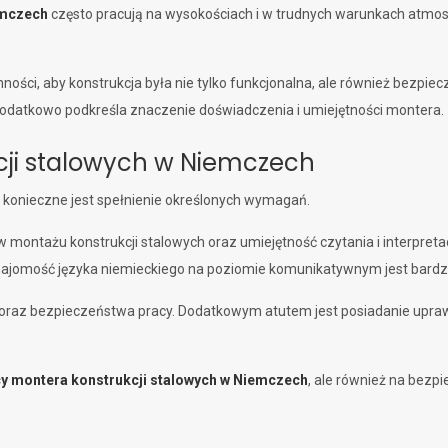
emczech
często pracują na wysokościach i w trudnych warunkach atmo
ści, aby konstrukcja była nie tylko funkcjonalna, ale również bezpiec
odatkowo podkreśla znaczenie doświadczenia i umiejętności montera.
ji stalowych w Niemczech
, konieczne jest spełnienie określonych wymagań.
ontażu konstrukcji stalowych oraz umiejętność czytania i interpretac
znajomość języka niemieckiego na poziomie komunikatywnym jest bardz
h oraz bezpieczeństwa pracy. Dodatkowym atutem jest posiadanie upra
y montera konstrukcji stalowych w Niemczech
, ale również na bez