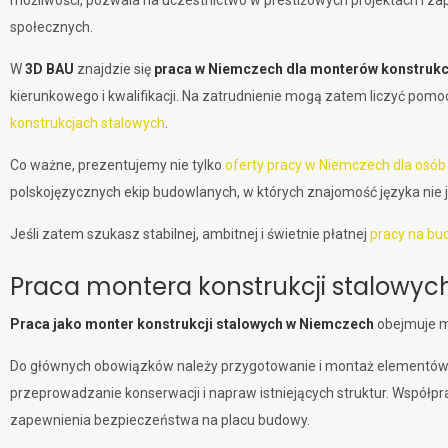
możliwości, pozwala na uczestnictwo w prestiżowych projektach i za
społecznych.
W
3D BAU
znajdzie się
praca w Niemczech dla monterów konstrukc
kierunkowego i kwalifikacji. Na zatrudnienie mogą zatem liczyć pomo
konstrukcjach stalowych
.
Co ważne, prezentujemy nie tylko
oferty pracy w Niemczech dla osób
polskojęzycznych ekip budowlanych, w których znajomość języka nie
Jeśli zatem szukasz stabilnej, ambitnej i świetnie płatnej
pracy na b
Praca montera konstrukcji stalowy
Praca jako monter konstrukcji stalowych w Niemczech
obejmuje m
Do głównych obowiązków należy przygotowanie i montaż elementów st
przeprowadzanie konserwacji i napraw istniejących struktur. Współp
zapewnienia bezpieczeństwa na placu budowy.