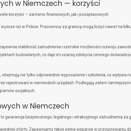
owych w Niemczech — korzyści
ele korzyści — zarówno finansowych, jak i pozapłacowych.
wyższe niż w Polsce. Pracownicy za granicą mogą liczyć nawet na kilku
 zapewnia stabilność zatrudnienia i szerokie możliwości rozwoju zawo
jektach budowlanych, co daje im szansę zdobycia cennego doświadczen
, obejmują nie tylko odpowiednie wyposażenie i szkolenia, co wpływa n
jalnie rejestrowani w niemieckich urzędach. Podlegają zatem tamtejsz
gramów socjalnych.
alowych w Niemczech
to gwarancja bezpiecznego, legalnego i atrakcyjnego zatrudnienia za g
powiedniej oferty. Zapewniamy także pełne wsparcie w przygotowaniu do