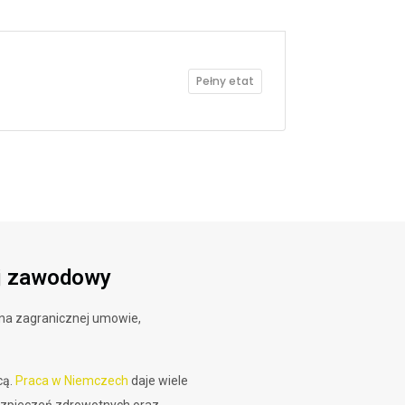
Pełny etat
ój zawodowy
a na zagranicznej umowie,
cą.
Praca w Niemczech
daje wiele