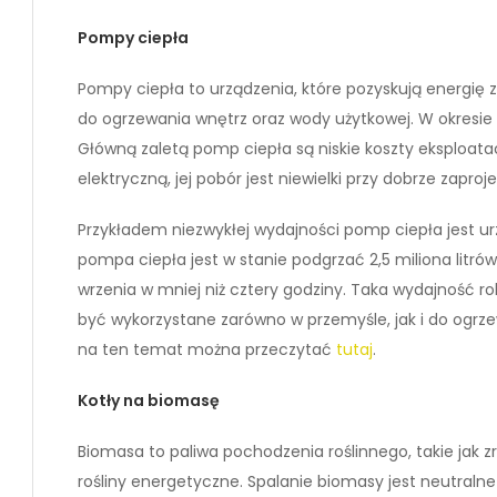
Pompy ciepła
Pompy ciepła to urządzenia, które pozyskują energię z
do ogrzewania wnętrz oraz wody użytkowej. W okresie
Główną zaletą pomp ciepła są niskie koszty eksploata
elektryczną, jej pobór jest niewielki przy dobrze zaproje
Przykładem niezwykłej wydajności pomp ciepła jest ur
pompa ciepła jest w stanie podgrzać 2,5 miliona litr
wrzenia w mniej niż cztery godziny. Taka wydajność r
być wykorzystane zarówno w przemyśle, jak i do ogrz
na ten temat można przeczytać
tutaj
.
Kotły na biomasę
Biomasa to paliwa pochodzenia roślinnego, takie jak zr
rośliny energetyczne. Spalanie biomasy jest neutraln