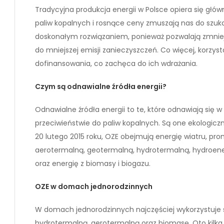
Tradycyjna produkcja energii w Polsce opiera się głó
paliw kopalnych i rosnące ceny zmuszają nas do szuka
doskonałym rozwiązaniem, ponieważ pozwalają zmniejsz
do mniejszej emisji zanieczyszczeń. Co więcej, korzys
dofinansowania, co zachęca do ich wdrażania.
Czym są odnawialne źródła energii?
Odnawialne źródła energii to te, które odnawiają się w 
przeciwieństwie do paliw kopalnych. Są one ekologiczn
20 lutego 2015 roku, OZE obejmują energię wiatru, pr
aerotermalną, geotermalną, hydrotermalną, hydroener
oraz energię z biomasy i biogazu.
OZE w domach jednorodzinnych
W domach jednorodzinnych najczęściej wykorzystuje s
hydrotermalną, aerotermalną oraz biomasę. Oto kilka