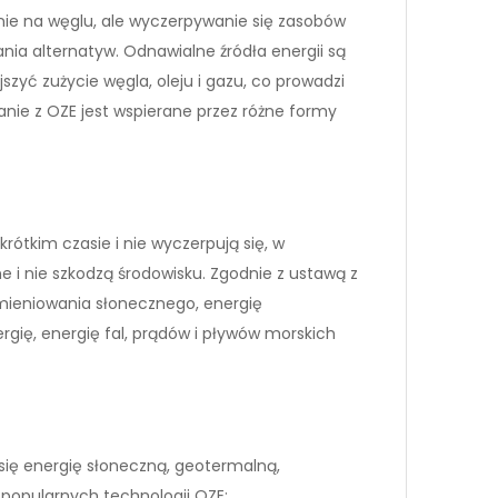
wnie na węglu, ale wyczerpywanie się zasobów
nia alternatyw. Odnawialne źródła energii są
yć zużycie węgla, oleju i gazu, co prowadzi
tanie z OZE jest wspierane przez różne formy
krótkim czasie i nie wyczerpują się, w
e i nie szkodzą środowisku. Zgodnie z ustawą z
omieniowania słonecznego, energię
gię, energię fal, prądów i pływów morskich
ię energię słoneczną, geotermalną,
 popularnych technologii OZE: