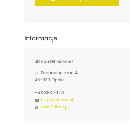
Informacje
3D Bau HR Services
ul. Technologiczna 4
45-839 Opole
+48 883 151 171
biuro@3dbau.pl
www.3dbau.pl