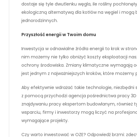
dostaje się tyle dwutlenku węgla, ile rośliny pochłonę
ekologiczną alternatywą dla kotłów na węgiel i mog
jednorodzinnych.
Przyszłość energii w Twoim domu
Inwestycja w odnawialne źródła energii to krok w stron
nim możemy nie tylko obniżyć koszty eksploatacji nas
ochrony środowiska. Zmiany klimatyczne wymagają od 
jest jednym z najważniejszych kroków, które możemy 
Aby efektywnie wdrażać takie technologie, niezbędni s
z pomocą przychodzi agencja pośrednictwa pracy 3D
znajdywaniu pracy ekspertom budowlanym, również tym
wsparciu, firmy i inwestorzy mogą liczyć na profesjona
wymagające projekty.
Czy warto inwestować w OZE? Odpowiedź brzmi: zdecyd