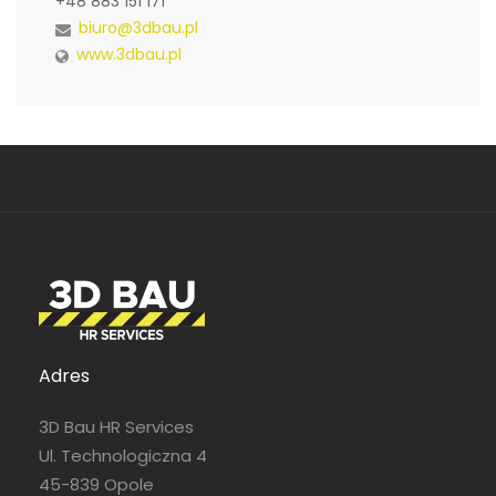
+48 883 151 171
biuro@3dbau.pl
www.3dbau.pl
Adres
3D Bau HR Services
Ul. Technologiczna 4
45-839 Opole