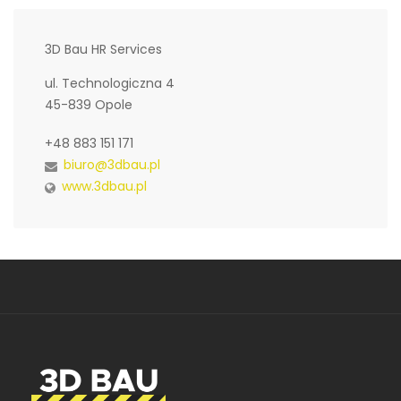
3D Bau HR Services
ul. Technologiczna 4
45-839 Opole
+48 883 151 171
biuro@3dbau.pl
www.3dbau.pl