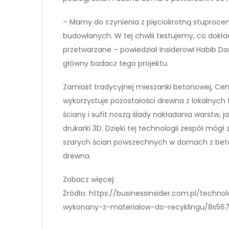
– Mamy do czynienia z pięciokrotną stuproce
budowlanych. W tej chwili testujemy, co dokła
przetwarzane – powiedział Insiderowi Habib Da
główny badacz tego projektu.
Zamiast tradycyjnej mieszanki betonowej, C
wykorzystuje pozostałości drewna z lokalnych
ściany i sufit noszą ślady nakładania warstw, 
drukarki 3D. Dzięki tej technologii zespół móg
szarych ścian powszechnych w domach z betonu
drewna.
Zobacz więcej:
Źródło: https://businessinsider.com.pl/tec
wykonany-z-materialow-do-recyklingu/8s5