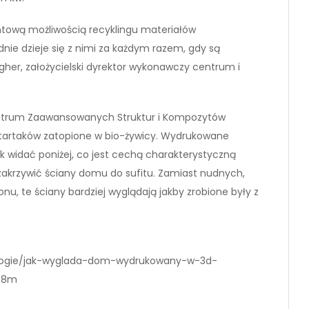
ntową możliwością recyklingu materiałów
dnie dzieje się z nimi za każdym razem, gdy są
gher, założycielski dyrektor wykonawczy centrum i
entrum Zaawansowanych Struktur i Kompozytów
 tartaków zatopione w bio-żywicy. Wydrukowane
jak widać poniżej, co jest cechą charakterystyczną
ł zakrzywić ściany domu do sufitu. Zamiast nudnych,
, te ściany bardziej wyglądają jakby zrobione były z
hnologie/jak-wyglada-dom-wydrukowany-w-3d-
678m