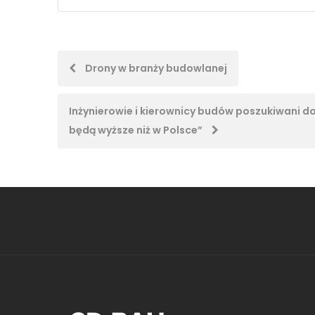
Post
Drony w branży budowlanej
navigation
Inżynierowie i kierownicy budów poszukiwani do 
będą wyższe niż w Polsce”