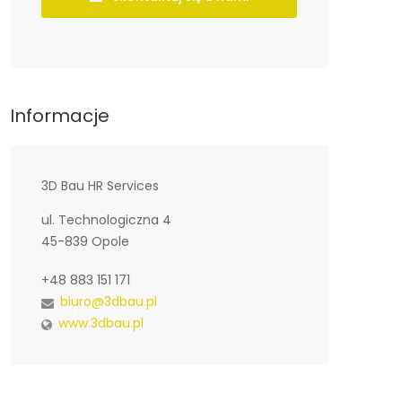
Informacje
3D Bau HR Services
ul. Technologiczna 4
45-839 Opole
+48 883 151 171
biuro@3dbau.pl
www.3dbau.pl