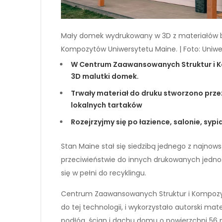
Mały domek wydrukowany w 3D z materiałów b
Kompozytów Uniwersytetu Maine.
|
Foto: Uniwe
W Centrum Zaawansowanych Struktur i 
3D malutki domek.
Trwały materiał do druku stworzono prz
lokalnych tartaków
Rozejrzyjmy się po łazience, salonie, syp
Stan Maine stał się siedzibą jednego z naj
przeciwieństwie do innych drukowanych jedno
się w pełni do recyklingu.
Centrum Zaawansowanych Struktur i Kompozyt
do tej technologii, i wykorzystało autorski m
podłóg, ścian i dachu domu o powierzchni 56 