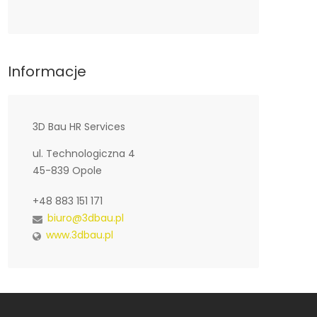
Informacje
3D Bau HR Services
ul. Technologiczna 4
45-839 Opole
+48 883 151 171
biuro@3dbau.pl
www.3dbau.pl