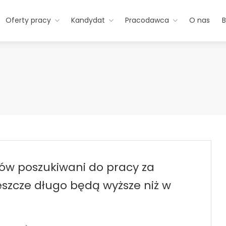
Oferty pracy
Kandydat
Pracodawca
O nas
B
dów poszukiwani do pracy za
jeszcze długo będą wyższe niż w