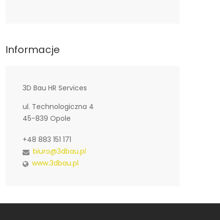
Informacje
3D Bau HR Services
ul. Technologiczna 4
45-839 Opole
+48 883 151 171
biuro@3dbau.pl
www.3dbau.pl